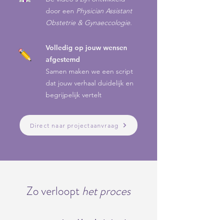
door een
Physician Assistant
Obstetrie & Gynaeccologie
​.
Volledig op jouw wensen
afgestemd
Samen maken we een script
dat jouw verhaal duidelijk en
begrijpelijk vertelt
Direct naar projectaanvraag
Zo verloopt
het proces