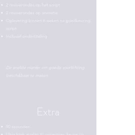
2 revisierondes op het script
2 revisierondes op animatie
Oplevering binnen 6 weken na goedkeuring
script
Inclusief ondertiteling
De snelste manier om goede voorlichting
beschikbaar te maken.
Extra
90 seconden
Ultra high quality AI voice-over: keuze uit