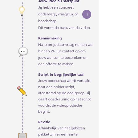
Jouw idee als startpunt
1
Jij hebt een concreet
onderwerp, vraagstuk of
boodschap.
Dit vormt de basis van de video.
Kennismaking
2
​Na je projectaanvraag nemen we
binnen 24 uur contact op om
jouw wensen te bespreken en
een offerte te maken.
Script in begrijpelijke taal
3
Jouw boodschap wordt vertaald
naar een helder script,
afgestemd op de doelgroep. Jij
geeft goedkeuring op het script
voordat de videoproductie
begint.
Revisie
4
Afhankelijk van het gekozen
pakket zijn er een aantal