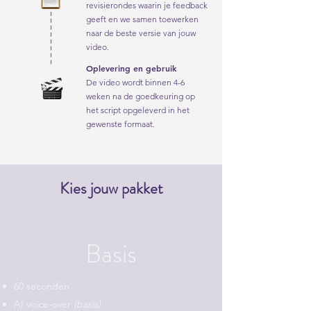
revisierondes waarin je feedback
geeft en we samen toewerken
naar de beste versie van jouw
video.
5
Oplevering en gebruik
De video wordt binnen 4-6
weken na de goedkeuring op
het script opgeleverd in het
gewenste formaat.
Kies jouw pakket
Basis
60 seconden
AI voice-over
(basis)