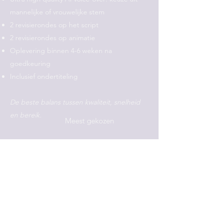
mannelijke of vrouwelijke stem
2 revisierondes op het script
2 revisierondes op animatie
Oplevering binnen 4-6 weken na
goedkeuring
Inclusief ondertiteling
De beste balans tussen kwaliteit, snelheid
en bereik.
Meest gekozen
Premium